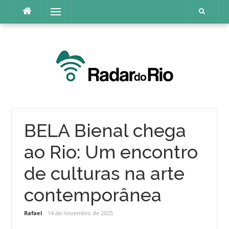
Pular
Menu
para
o
conteúdo
BELA Bienal chega
ao Rio: Um encontro
de culturas na arte
contemporânea
Rafael
14 de novembro de 2025