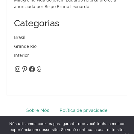
anunciada por Bispo Bruno Leonardo
Categorias
Brasil
Grande Rio
Interior
Instagram
Pinterest
Facebook
Threads
Sobre Nós
Política de privacidade
Termos e Condições
Contato
Nós utilizamos cookies para garantir que você tenha a melhor
experiência em nosso site. Se você continua a usar este site,
Copyright © 2026 Radar do Rio. Todos os direitos reservados.