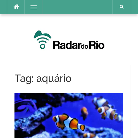
Pular
Menu
para
o
conteúdo
Tag:
aquário