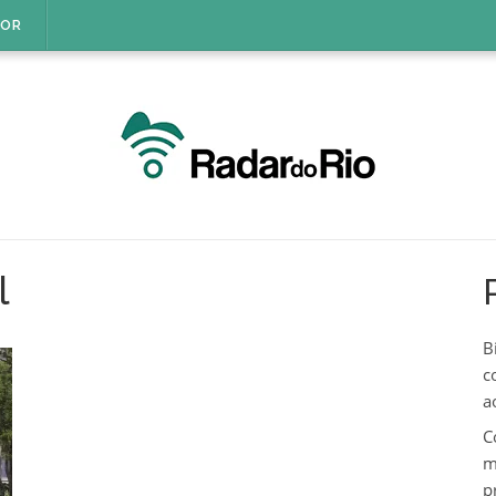
IOR
l
B
c
a
C
m
p