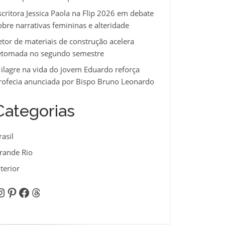
scritora Jessica Paola na Flip 2026 em debate
obre narrativas femininas e alteridade
etor de materiais de construção acelera
etomada no segundo semestre
ilagre na vida do jovem Eduardo reforça
rofecia anunciada por Bispo Bruno Leonardo
Categorias
rasil
rande Rio
nterior
nstagram
Pinterest
Facebook
Threads