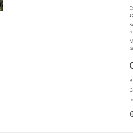
E
s
S
r
M
p
B
G
I
I