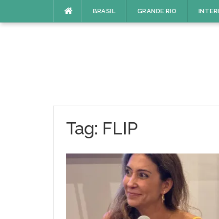
Pular
BRASIL
GRANDE RIO
INTER
para
o
conteúdo
Tag:
FLIP