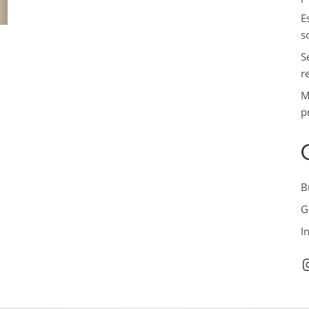
E
s
S
r
M
p
B
G
I
I