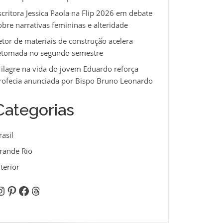
scritora Jessica Paola na Flip 2026 em debate
obre narrativas femininas e alteridade
etor de materiais de construção acelera
etomada no segundo semestre
ilagre na vida do jovem Eduardo reforça
rofecia anunciada por Bispo Bruno Leonardo
Categorias
rasil
rande Rio
nterior
nstagram
Pinterest
Facebook
Threads