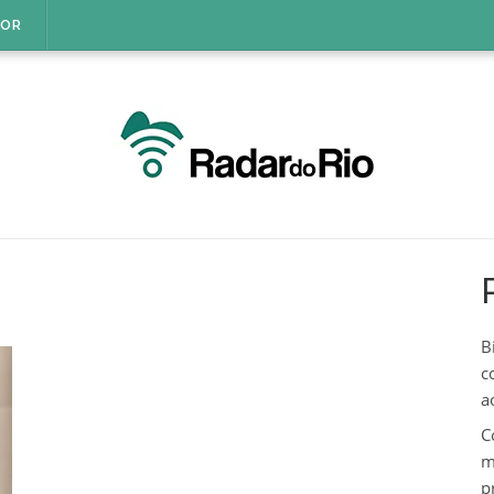
IOR
B
c
a
C
m
p