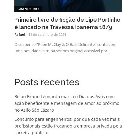
GRANDE RIO
Primeiro livro de ficção de Lipe Portinho
é lançado na Travessa Ipanema 18/9
Rafael
11 de setembro de 2024
O suspense “Pepe McClay & O Balé Delirante” conta com
uma novidade: a trilha sonora original acessível por...
Posts recentes
Bispo Bruno Leonardo marca o Dia dos Avós com
ação beneficente e mensagem de amor ao próximo
no Asilo São Lázaro
Concurso para engenheiros: por que cada vez mais
profissionais estão trocando a empresa privada pela
carreira pública