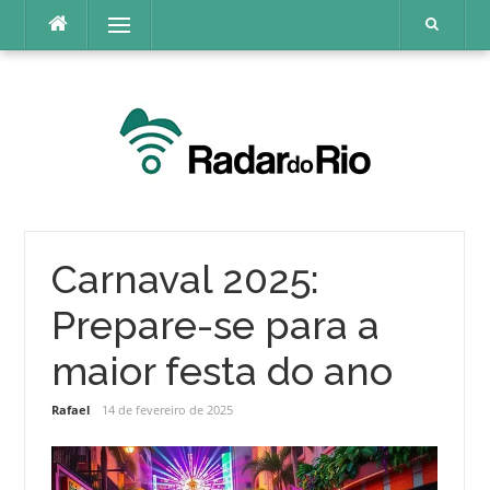
Pular
Menu
para
o
conteúdo
Carnaval 2025:
Prepare-se para a
maior festa do ano
Rafael
14 de fevereiro de 2025