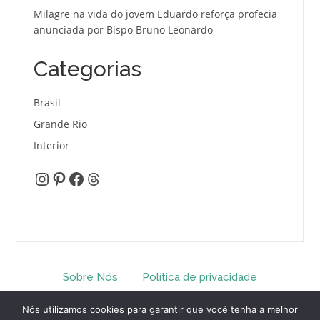
Milagre na vida do jovem Eduardo reforça profecia
anunciada por Bispo Bruno Leonardo
Categorias
Brasil
Grande Rio
Interior
Instagram
Pinterest
Facebook
Threads
Sobre Nós
Política de privacidade
Termos e Condições
Contato
Nós utilizamos cookies para garantir que você tenha a melhor