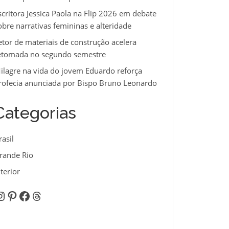
scritora Jessica Paola na Flip 2026 em debate
obre narrativas femininas e alteridade
etor de materiais de construção acelera
etomada no segundo semestre
ilagre na vida do jovem Eduardo reforça
rofecia anunciada por Bispo Bruno Leonardo
Categorias
rasil
rande Rio
nterior
nstagram
Pinterest
Facebook
Threads