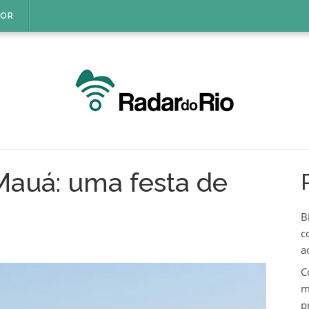
IOR
Mauá: uma festa de
B
c
a
C
m
p