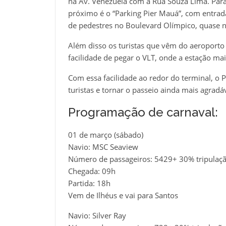
na Av. Venezuela com a Rua Souza Lima. Par
próximo é o “Parking Pier Mauá”, com entrada
de pedestres no Boulevard Olímpico, quase 
Além disso os turistas que vêm do aeroport
facilidade de pegar o VLT, onde a estação ma
Com essa facilidade ao redor do terminal, o 
turistas e tornar o passeio ainda mais agradáv
Programação de carnaval:
01 de março (sábado)
Navio: MSC Seaview
Número de passageiros: 5429+ 30% tripulaç
Chegada: 09h
Partida: 18h
Vem de Ilhéus e vai para Santos
Navio: Silver Ray