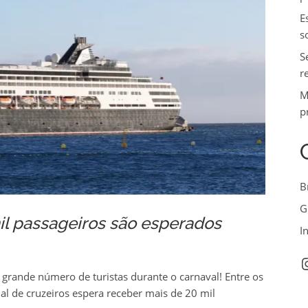
E
s
S
r
M
p
B
G
il passageiros são esperados
I
I
grande número de turistas durante o carnaval! Entre os
al de cruzeiros espera receber mais de 20 mil