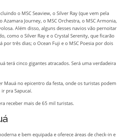
incluindo o MSC Seaview, o Silver Ray (que vem pela
i, o Azamara Journey, o MSC Orchestra, o MSC Armonia,
volosa. Além disso, alguns desses navios vão pernoitar
o, como o Silver Ray e o Crystal Serenity, que ficarão
á por três dias; o Ocean Fuji e o MSC Poesia por dois
á terá cinco gigantes atracados. Será uma verdadeira
 Mauá no epicentro da festa, onde os turistas podem
ir pra Sapucaí.
a receber mais de 65 mil turistas.
uá
oderna e bem equipada e oferece áreas de check-in e