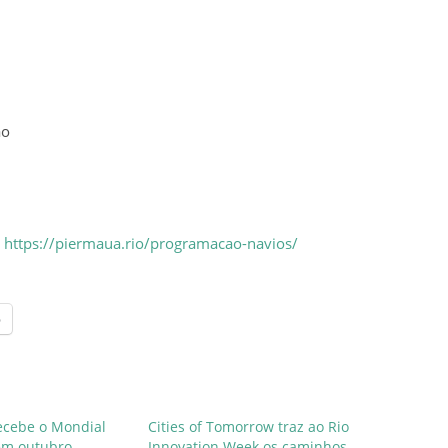
ão
:
https://piermaua.rio/programacao-navios/
p
ecebe o Mondial
Cities of Tomorrow traz ao Rio
 em outubro
Innovation Week os caminhos