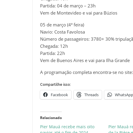
Partida: 04 de março – 23h
Vem de Montevideo e vai para Búzios
05 de março (4ª feira)
Navio: Costa Favolosa
Número de passageiros: 3780+ 30% tripulaç
Chegada: 12h
Partida: 22h
Vem de Buenos Aires e vai para Ilha Grande
A programação completa encontra-se no site
Compartilhe isso:
Facebook
Threads
WhatsAp
Relacionado
Pier Mauá recebe mais oito
Pier Mauá r
navios até o fim de 2024
de la Bière