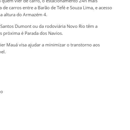
a quem vier de carro, o estacionamento 24h mais
 de carros entre a Barão de Tefé e Souza Lima, e acesso
na altura do Armazém 4.
o Santos Dumont ou da rodoviária Novo Rio têm a
is próxima é Parada dos Navios.
Pier Mauá visa ajudar a minimizar o transtorno aos
el.
ão