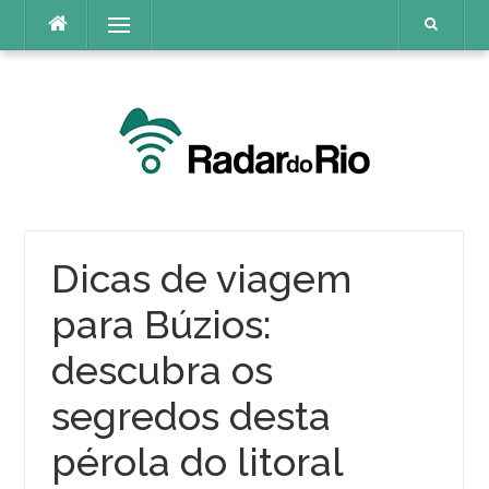
Pular
Menu
para
o
conteúdo
Dicas de viagem
para Búzios:
descubra os
segredos desta
pérola do litoral