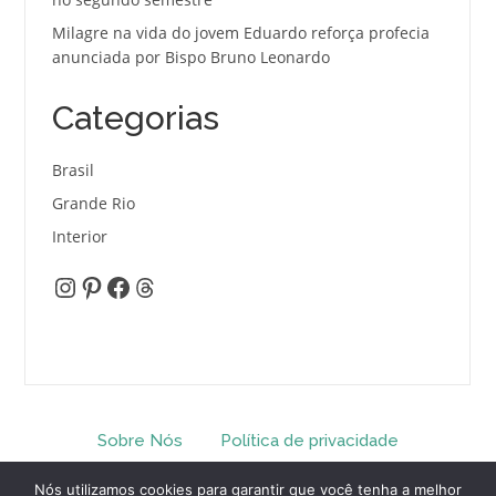
Milagre na vida do jovem Eduardo reforça profecia
anunciada por Bispo Bruno Leonardo
Categorias
Brasil
Grande Rio
Interior
Instagram
Pinterest
Facebook
Threads
Sobre Nós
Política de privacidade
Termos e Condições
Contato
Nós utilizamos cookies para garantir que você tenha a melhor