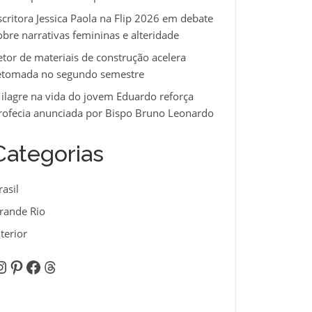
scritora Jessica Paola na Flip 2026 em debate
obre narrativas femininas e alteridade
etor de materiais de construção acelera
etomada no segundo semestre
ilagre na vida do jovem Eduardo reforça
rofecia anunciada por Bispo Bruno Leonardo
Categorias
rasil
rande Rio
nterior
nstagram
Pinterest
Facebook
Threads