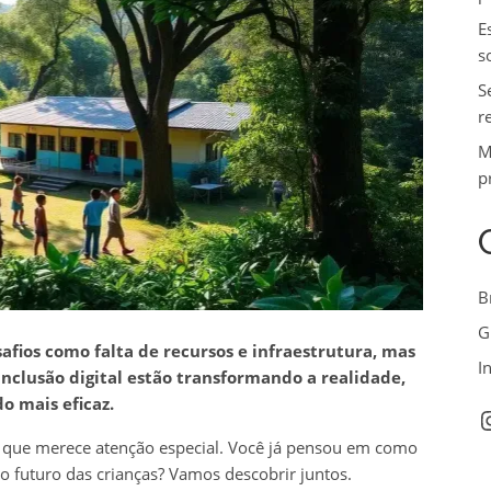
E
s
S
r
M
p
B
G
afios como falta de recursos e infraestrutura, mas
I
inclusão digital estão transformando a realidade,
 mais eficaz.
I
que merece atenção especial. Você já pensou em como
o futuro das crianças? Vamos descobrir juntos.