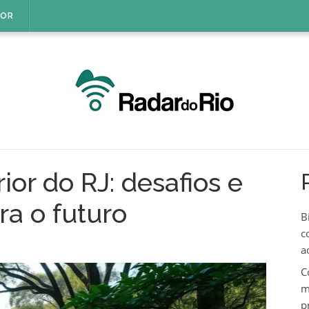
IOR
ior do RJ: desafios e
a o futuro
B
c
a
C
m
p