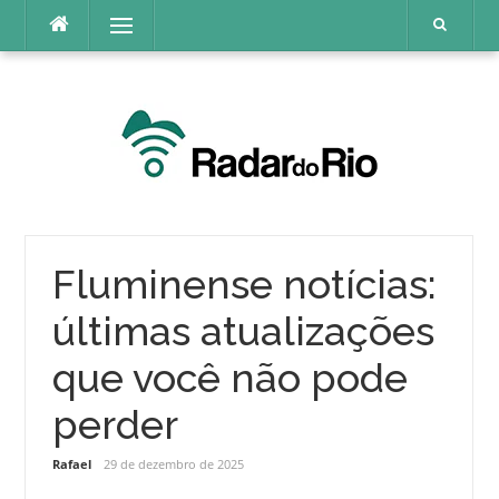
Pular
Menu
para
o
conteúdo
Fluminense notícias:
últimas atualizações
que você não pode
perder
Rafael
29 de dezembro de 2025