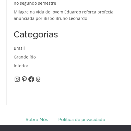
no segundo semestre
Milagre na vida do jovem Eduardo reforça profecia
anunciada por Bispo Bruno Leonardo
Categorias
Brasil
Grande Rio
Interior
Instagram
Pinterest
Facebook
Threads
Sobre Nós
Política de privacidade
Termos e Condições
Contato