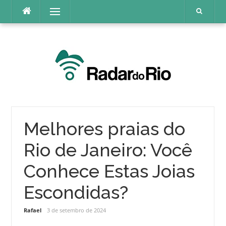
Pular
Menu
para
o
conteúdo
Melhores praias do
Rio de Janeiro: Você
Conhece Estas Joias
Escondidas?
Rafael
3 de setembro de 2024