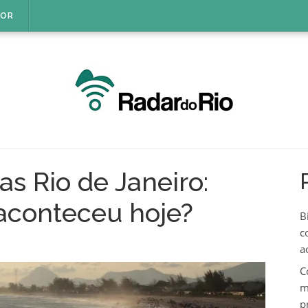
IOR
as Rio de Janeiro:
aconteceu hoje?
B
c
a
C
m
p