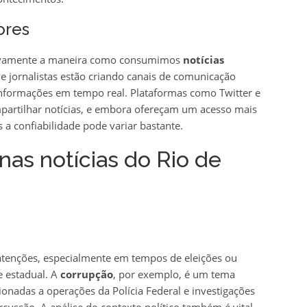
ores
cativamente a maneira como consumimos
notícias
 e jornalistas estão criando canais de comunicação
informações em tempo real. Plataformas como Twitter e
mpartilhar notícias, e embora ofereçam um acesso mais
s a confiabilidade pode variar bastante.
as notícias do Rio de
 atenções, especialmente em tempos de eleições ou
e estadual. A
corrupção
, por exemplo, é um tema
ionadas a operações da Polícia Federal e investigações
cussão. A análise do contexto político também é vital