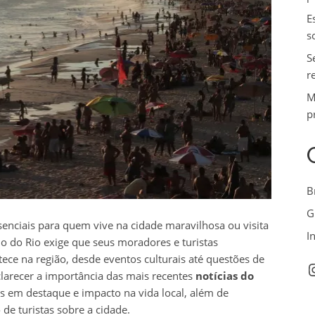
E
s
S
r
M
p
B
G
enciais para quem vive na cidade maravilhosa ou visita
I
mo do Rio exige que seus moradores e turistas
e na região, desde eventos culturais até questões de
I
clarecer a importância das mais recentes
notícias do
as em destaque e impacto na vida local, além de
de turistas sobre a cidade.