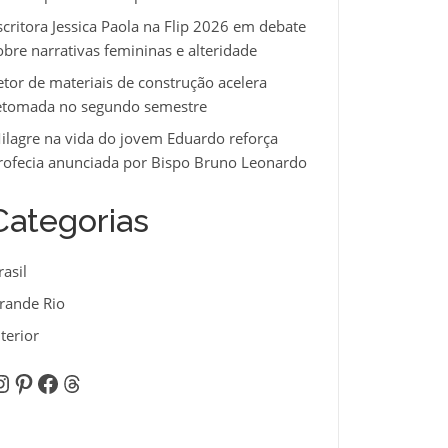
scritora Jessica Paola na Flip 2026 em debate
obre narrativas femininas e alteridade
etor de materiais de construção acelera
etomada no segundo semestre
ilagre na vida do jovem Eduardo reforça
rofecia anunciada por Bispo Bruno Leonardo
Categorias
rasil
rande Rio
nterior
nstagram
Pinterest
Facebook
Threads