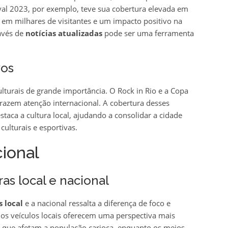
aval 2023, por exemplo, teve sua cobertura elevada em
em milhares de visitantes e um impacto positivo na
avés de
notícias atualizadas
pode ser uma ferramenta
vos
ulturais de grande importância. O Rock in Rio e a Copa
azem atenção internacional. A cobertura desses
taca a cultura local, ajudando a consolidar a cidade
ulturais e esportivas.
cional
s local e nacional
 local
e a nacional ressalta a diferença de foco e
 os veículos locais oferecem uma perspectiva mais
s que afetam a população carioca, enquanto os meios