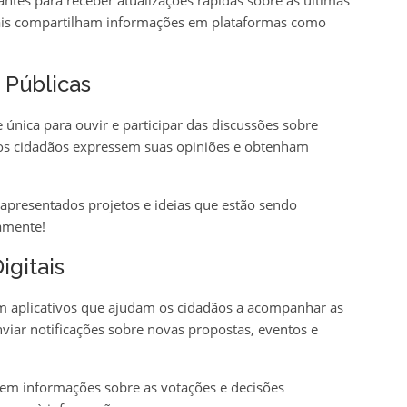
ntes para receber atualizações rápidas sobre as últimas
pais compartilham informações em plataformas como
 Públicas
única para ouvir e participar das discussões sobre
e os cidadãos expressem suas opiniões e obtenham
presentados projetos e ideias que estão sendo
vamente!
igitais
m aplicativos que ajudam os cidadãos a acompanhar as
nviar notificações sobre novas propostas, eventos e
em informações sobre as votações e decisões