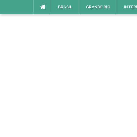
Pular
BRASIL
GRANDE RIO
INTER
para
o
conteúdo