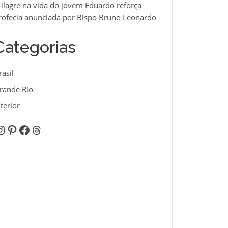
ilagre na vida do jovem Eduardo reforça
rofecia anunciada por Bispo Bruno Leonardo
Categorias
rasil
rande Rio
nterior
nstagram
Pinterest
Facebook
Threads