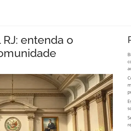
l RJ: entenda o
comunidade
B
c
a
C
m
p
E
s
S
r