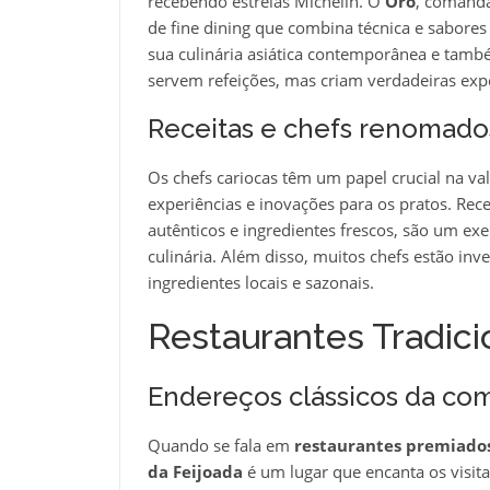
recebendo estrelas Michelin. O
Oro
, comanda
de fine dining que combina técnica e sabores
sua culinária asiática contemporânea e tamb
servem refeições, mas criam verdadeiras exp
Receitas e chefs renomado
Os chefs cariocas têm um papel crucial na va
experiências e inovações para os pratos. Rec
autênticos e ingredientes frescos, são um e
culinária. Além disso, muitos chefs estão inv
ingredientes locais e sazonais.
Restaurantes Tradici
Endereços clássicos da com
Quando se fala em
restaurantes premiados
da Feijoada
é um lugar que encanta os visita