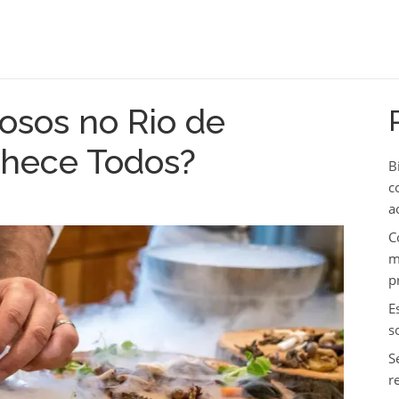
osos no Rio de
nhece Todos?
B
c
a
C
m
p
E
s
S
r