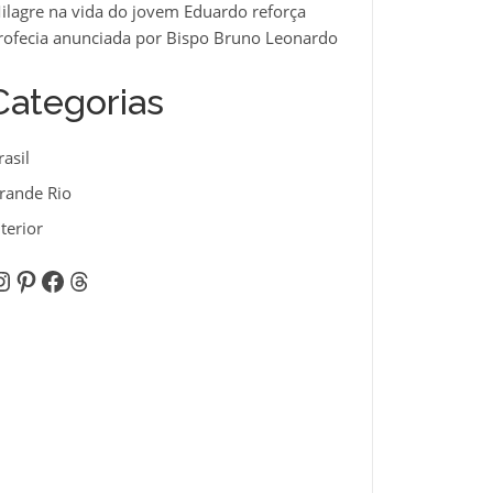
ilagre na vida do jovem Eduardo reforça
rofecia anunciada por Bispo Bruno Leonardo
Categorias
rasil
rande Rio
nterior
nstagram
Pinterest
Facebook
Threads