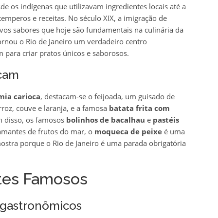
e os indígenas que utilizavam ingredientes locais até a
emperos e receitas. No século XIX, a imigração de
novos sabores que hoje são fundamentais na culinária da
tornou o Rio de Janeiro um verdadeiro centro
 para criar pratos únicos e saborosos.
acam
mia carioca
, destacam-se o feijoada, um guisado de
roz, couve e laranja, e a famosa
batata frita com
ém disso, os famosos
bolinhos de bacalhau
e
pastéis
amantes de frutos do mar, o
moqueca de peixe
é uma
mostra porque o Rio de Janeiro é uma parada obrigatória
tes Famosos
s gastronômicos