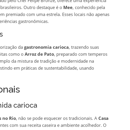
do pelo Chef Felipe Bronze, oferece uma experiência
 brasileiros. Outro destaque é o
Mee
, conhecido pela
ém premiado com uma estrela. Esses locais não apenas
eriências gastronômicas.
s
lorização da
gastronomia carioca
, trazendo suas
eitas como o
Arroz de Pato
, preparado com temperos
xemplo da mistura de tradição e modernidade na
estindo em práticas de sustentabilidade, usando
onais
ida carioca
 no Rio
, não se pode esquecer os tradicionais. A
Casa
ntes com sua receita caseira e ambiente acolhedor. O