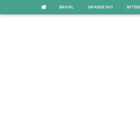
Pular
BRASIL
GRANDE RIO
INTER
para
o
conteúdo