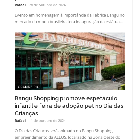
Rafael
28 de outubro de 2024
Evento em homenagem à importância da Fábrica Bangu no
mercado da moda brasileira terá inauguração da estátua...
GRANDE RIO
Bangu Shopping promove espetáculo
infantil e feira de adoção pet no Dia das
Crianças
Rafael
11 de outubro de 2024
O Dia das Crianças será animado no Bangu Shopping,
empreendimento da ALLOS, localizado na Zona Oeste do