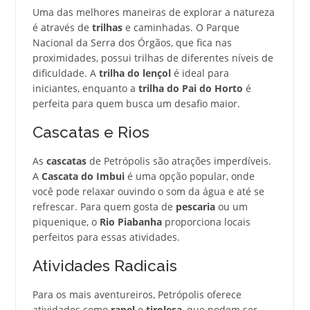
Uma das melhores maneiras de explorar a natureza
é através de
trilhas
e caminhadas. O Parque
Nacional da Serra dos Órgãos, que fica nas
proximidades, possui trilhas de diferentes níveis de
dificuldade. A
trilha do lençol
é ideal para
iniciantes, enquanto a
trilha do Pai do Horto
é
perfeita para quem busca um desafio maior.
Cascatas e Rios
As
cascatas
de Petrópolis são atrações imperdíveis.
A
Cascata do Imbui
é uma opção popular, onde
você pode relaxar ouvindo o som da água e até se
refrescar. Para quem gosta de
pescaria
ou um
piquenique, o
Rio Piabanha
proporciona locais
perfeitos para essas atividades.
Atividades Radicais
Para os mais aventureiros, Petrópolis oferece
atividades como
rapel
e
tirolesa
, que podem ser