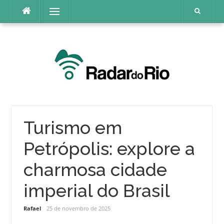
Pular
Menu
para
o
conteúdo
Turismo em
Petrópolis: explore a
charmosa cidade
imperial do Brasil
Rafael
25 de novembro de 2025