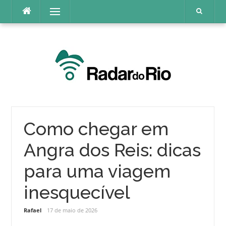
Pular
Menu
para
o
conteúdo
Como chegar em
Angra dos Reis: dicas
para uma viagem
inesquecível
Rafael
17 de maio de 2026