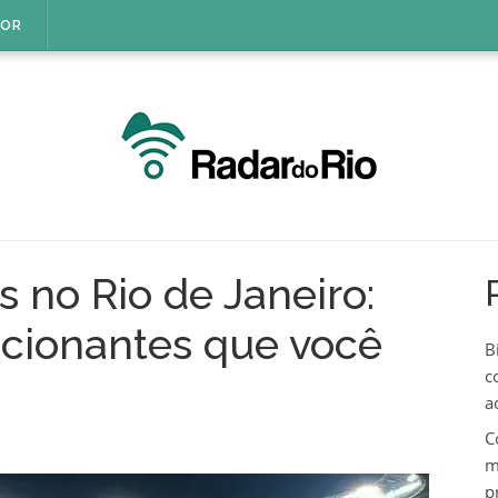
IOR
s no Rio de Janeiro:
cionantes que você
B
c
a
C
m
p