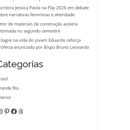
scritora Jessica Paola na Flip 2026 em debate
obre narrativas femininas e alteridade
etor de materiais de construção acelera
etomada no segundo semestre
ilagre na vida do jovem Eduardo reforça
rofecia anunciada por Bispo Bruno Leonardo
Categorias
rasil
rande Rio
nterior
nstagram
Pinterest
Facebook
Threads