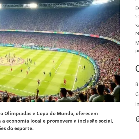
E
s
S
r
M
p
B
G
I
omo Olimpíadas e Copa do Mundo, oferecem
I
a economia local e promovem a inclusão social,
es do esporte.