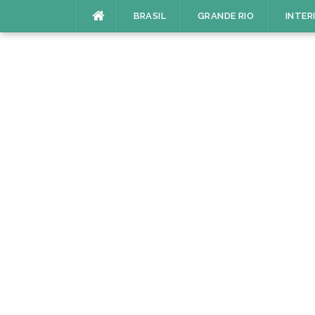
Pular
BRASIL
GRANDE RIO
INTER
para
o
conteúdo