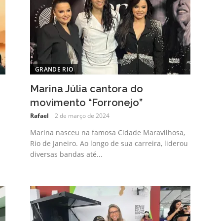
GRANDE RIO
Marina Júlia cantora do
movimento “Forronejo”
Rafael
2 de março de 2024
Marina nasceu na famosa Cidade Maravilhosa,
Rio de Janeiro. Ao longo de sua carreira, liderou
diversas bandas até...