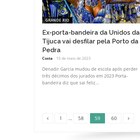
GRANDE RIO
Ex-porta-bandeira da Unidos da
Tijuca vai desfilar pela Porto da
Pedra
Costa
10 de maio de 2023
Denadir Garcia mudou de escola após perder
três décimos dos jurados em 2023 Porta-
bandeira diz que sai feliz...
Página
Página
Página
Página
Paginação
1
…
58
59
60
de