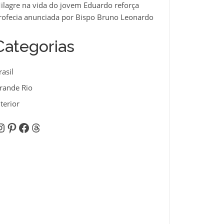
ilagre na vida do jovem Eduardo reforça
rofecia anunciada por Bispo Bruno Leonardo
Categorias
rasil
rande Rio
nterior
nstagram
Pinterest
Facebook
Threads