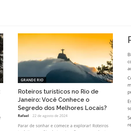
B
c
a
C
GRANDE RIO
m
:
Roteiros turísticos no Rio de
p
Janeiro: Você Conhece o
E
Segredo dos Melhores Locais?
s
Rafael
22 de agosto de 2024
e
S
r
Parar de sonhar e comece a explorar! Roteiros