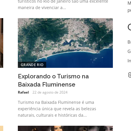
turísticos no Rio de Janeiro são uma excelente
M
maneira de vivenciar a...
p
B
G
I
GRANDE RIO
I
Explorando o Turismo na
Baixada Fluminense
Rafael
22 de agosto de 2024
Turismo na Baixada Fluminense é uma
experiência única que revela as belezas
naturais, culturais e históricas da...