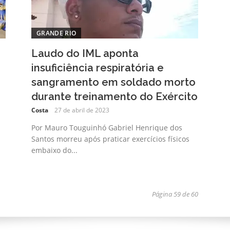
GRANDE RIO
Laudo do IML aponta
insuficiência respiratória e
sangramento em soldado morto
durante treinamento do Exército
Costa
27 de abril de 2023
Por Mauro Touguinhó Gabriel Henrique dos
Santos morreu após praticar exercícios físicos
embaixo do...
Página 59 de 60